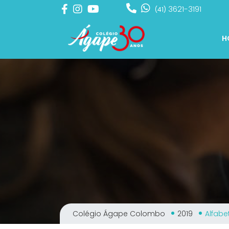
3621-3191
(41)
H
Colégio Ágape Colombo
2019
Alfabe