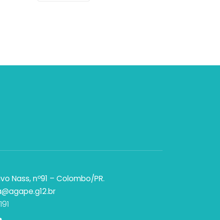
vo Nass, nº91 – Colombo/PR.
a@agape.g12.br
191