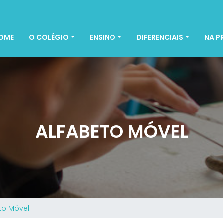
OME
O COLÉGIO
ENSINO
DIFERENCIAIS
NA P
ALFABETO MÓVEL
to Móvel