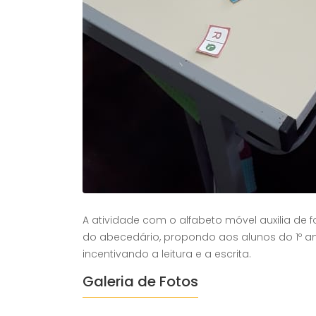
A atividade com o alfabeto móvel auxilia de
do abecedário, propondo aos alunos do 1º ano
incentivando a leitura e a escrita.
Galeria de Fotos