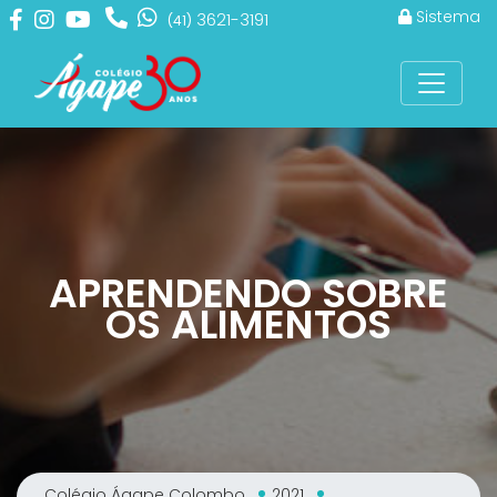
Sistema
3621-3191
(41)
APRENDENDO SOBRE
OS ALIMENTOS
Colégio Ágape Colombo
2021