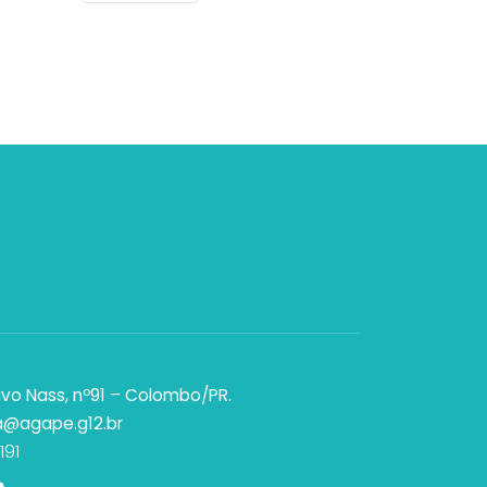
vo Nass, nº91 – Colombo/PR.
a@agape.g12.br
191