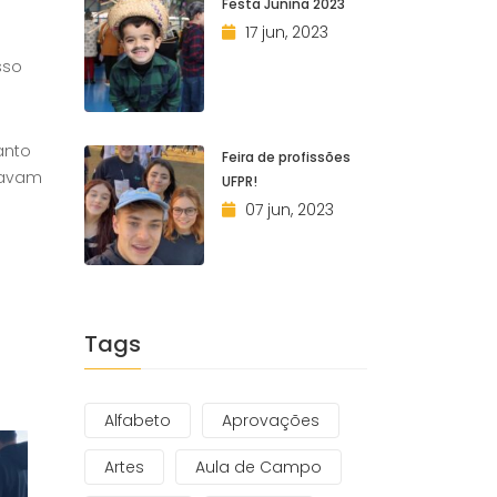
Festa Junina 2023
17 jun, 2023
sso
anto
Feira de profissões
stavam
UFPR!
07 jun, 2023
Tags
Alfabeto
Aprovações
Artes
Aula de Campo