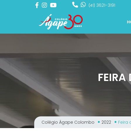
3621-3191
(41)
H
FEIRA
Colégio Ágape Colombo
2022
Feira 