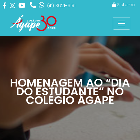
Sistema
3621-3191
(41)
HOMENAGEM AO “DIA
DO ESTUDANTE” NO
COLÉGIO ÁGAPE