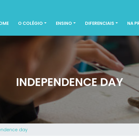
OME
O COLÉGIO
ENSINO
DIFERENCIAIS
NA P
INDEPENDENCE DAY
endence day