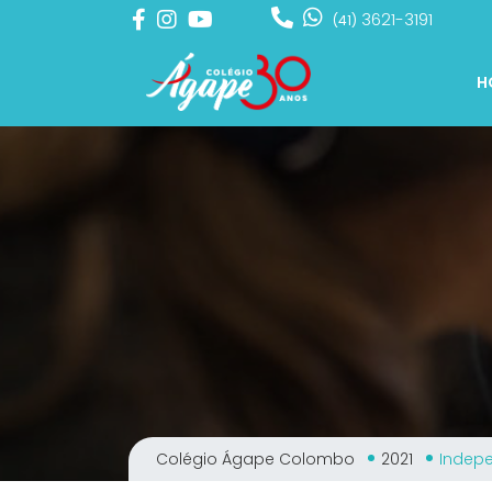
3621-3191
(41)
H
Colégio Ágape Colombo
2021
Indep