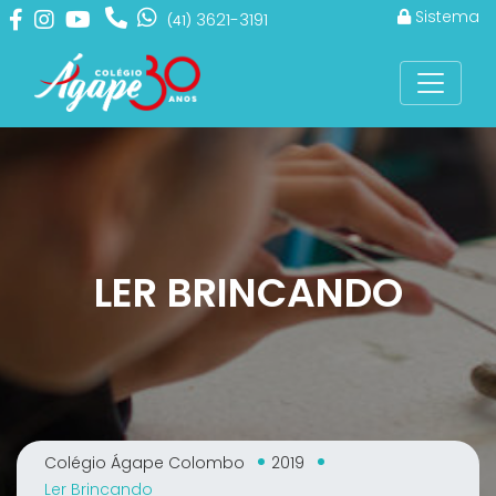
Sistema
3621-3191
(41)
LER BRINCANDO
Colégio Ágape Colombo
2019
Ler Brincando