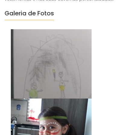
⠀⠀⠀⠀⠀⠀⠀⠀
Galeria de Fotos