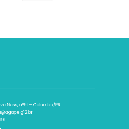
vo Nass, nº91 – Colombo/PR.
a@agape.g12.br
191