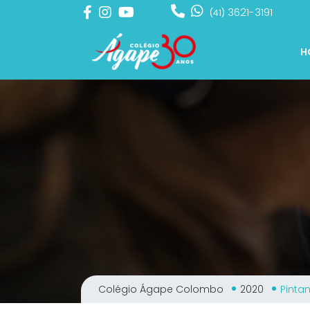
3621-3191
(41)
H
Colégio Ágape Colombo
2020
Pinta