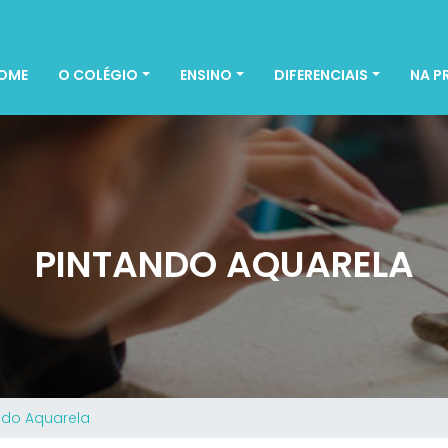
OME
O COLÉGIO
ENSINO
DIFERENCIAIS
NA P
PINTANDO AQUARELA
ndo Aquarela