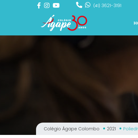
3621-3191
(41)
H
Colégio Ágape Colombo
2021
Polied