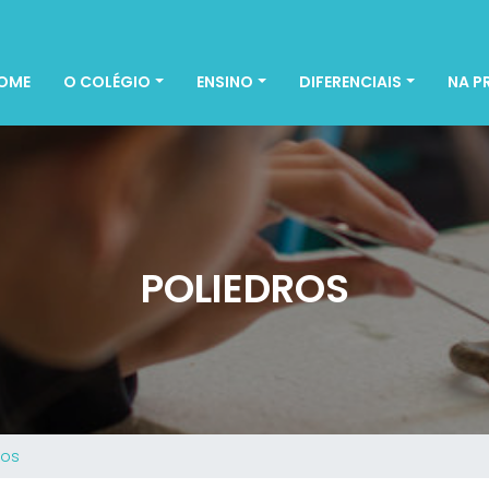
OME
O COLÉGIO
ENSINO
DIFERENCIAIS
NA P
POLIEDROS
ros