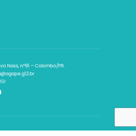
vo Nass, nº91 – Colombo/PR.
a@agape.g12.br
191