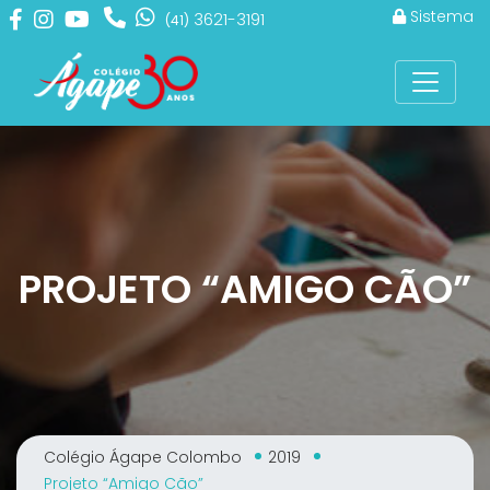
Sistema
3621-3191
(41)
PROJETO “AMIGO CÃO”
Colégio Ágape Colombo
2019
Projeto “Amigo Cão”