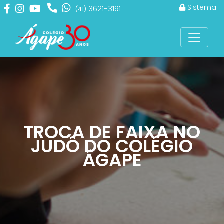
Sistema
3621-3191
(41)
TROCA DE FAIXA NO
JUDÔ DO COLÉGIO
ÁGAPE